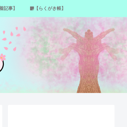
着記事】
【らくがき帳】