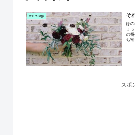
そ
M∀L's log♪
ほの
ょっ
の番
ち寄
(°v°*
スポ