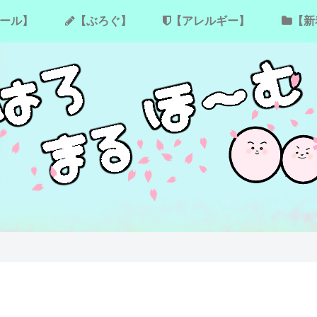
ール】
【ぶろぐ】
【アレルギー】
【新