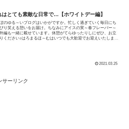
れはとても素敵な日常で…【ホワイトデー編】
ぼのゆる～いブログはいかがですか。忙しく過ぎていく毎日にち
ぴり笑える憩いをお届け。ちなみにアイスの実～春フレーバー～
外編も一緒に載せています。休憩がてらゆったりしにぜひ、お立
りください♪はろまるほ～むはいつでも大歓迎でお迎えいたします
)♪
2021.03.25
ンサーリンク