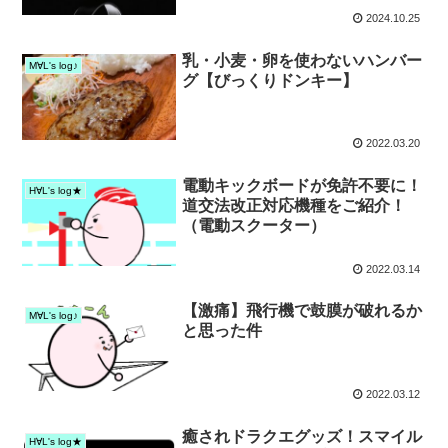
2024.10.25
乳・小麦・卵を使わないハンバー
M∀L's log♪
グ【びっくりドンキー】
2022.03.20
電動キックボードが免許不要に！
H∀L's log★
道交法改正対応機種をご紹介！
（電動スクーター）
2022.03.14
【激痛】飛行機で鼓膜が破れるか
M∀L's log♪
と思った件
2022.03.12
癒されドラクエグッズ！スマイル
H∀L's log★