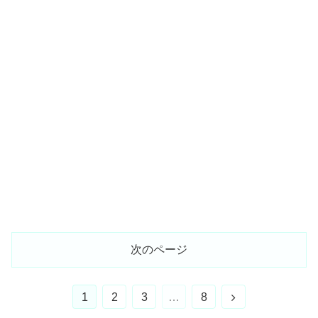
次のページ
次
1
2
3
…
8