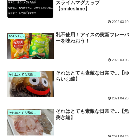
スライムマグカップ
【smileslime】
2022.03.10
乳不使用！アイスの実新フレーバ
M∀L's log♪
ーを味わおう！
2022.03.05
それはとても素敵な日常で…【ゆ
それはとても素敵な日常で
らいむ編】
2021.04.26
それはとても素敵な日常で…【魚
それはとても素敵な日常で
捌き編】
2021.04.25