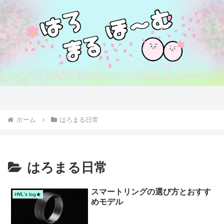
ホーム
はろまる日常
はろまる日常
スマートリングの選び方とおすす
H∀L's log★
めモデル