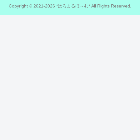
Copyright © 2021-2026 *はろまるほ～む* All Rights Reserved.