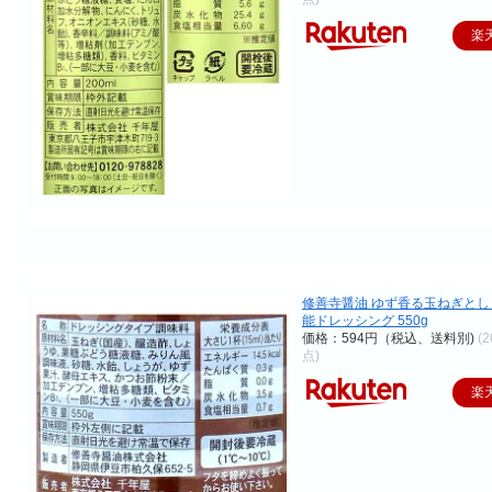
楽
修善寺醤油 ゆず香る玉ねぎと
能ドレッシング 550g
価格：594円（税込、送料別)
(2
点)
楽