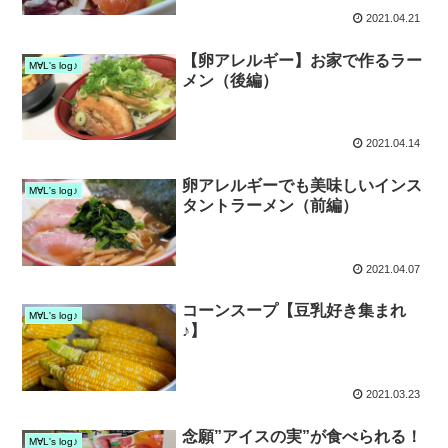
2021.04.21
【卵アレルギー】お家で作るラー
M∀L's log♪
メン（後編）
2021.04.14
卵アレルギーでも美味しいインス
M∀L's log♪
タントラーメン（前編）
2021.04.07
コーンスープ【豆乳好き集まれ
M∀L's log♪
♪】
2021.03.23
念願”アイスの実”が食べられる！
M∀L's log♪