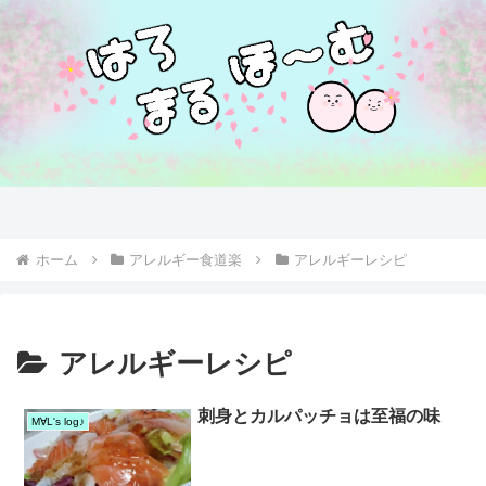
ホーム
アレルギー食道楽
アレルギーレシピ
アレルギーレシピ
刺身とカルパッチョは至福の味
M∀L's log♪